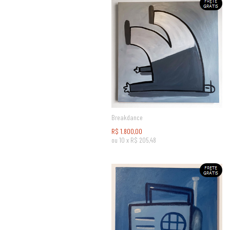
Breakdance
R$
1.800,00
ou
10
x
R$
205,48