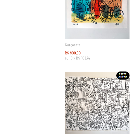
Garçonete
R$
900,00
ou
10
x
R$
102,74