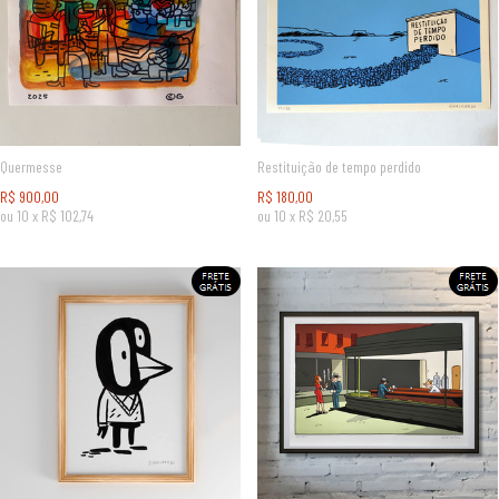
Quermesse
Restituição de tempo perdido
R$
900,00
R$
180,00
ou
10
x
R$
102,74
ou
10
x
R$
20,55