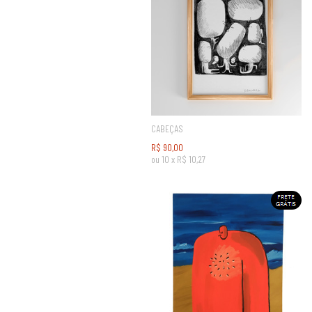
CABEÇAS
R$
90,00
ou
10
x
R$
10,27