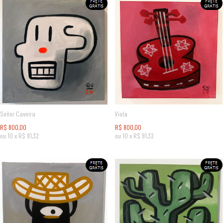
Señor Caveira
Viola
R$
800,00
R$
800,00
ou
10
x
R$
91,32
ou
10
x
R$
91,32