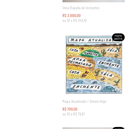
Uma Rajada de Instantes
R$
3.000,00
ou
10
x
R$
342,47
Mapa Atualizado / Ontem-Hoje
R$
700,00
ou
10
x
R$
79,91