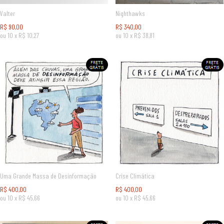
Valter
Nighthawks
R$
90,00
R$
340,00
ou
10
x
R$
10,27
ou
10
x
R$
38,81
Uma Grande Massa de Desinformação
Crise Climática
R$
400,00
R$
400,00
ou
10
x
R$
45,66
ou
10
x
R$
45,66