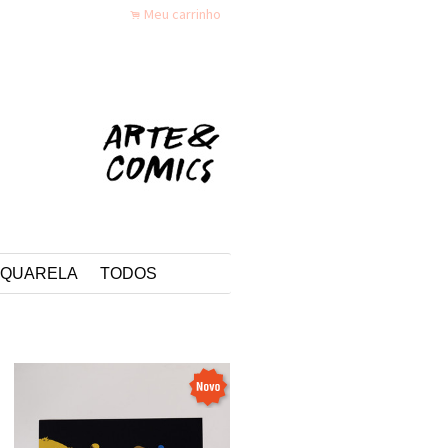
Minha conta
Meu carrinho
f
.
QUARELA
TODOS