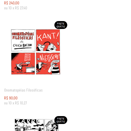
R$
240,00
ou
10
x
R$
27,40
Onomatopéias Filosóficas
R$
90,00
ou
10
x
R$
10,27