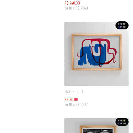
R$
240,00
ou
10
x
R$
27,40
ENROSCO 01
R$
90,00
ou
10
x
R$
10,27