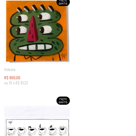
Vidente
R$
800,00
ou
10
x
R$
91,32