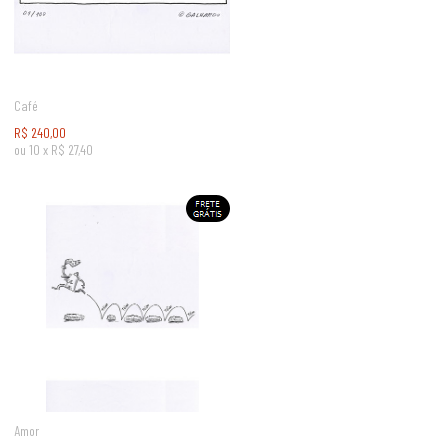
Café
R$
240,00
ou
10
x
R$
27,40
Amor