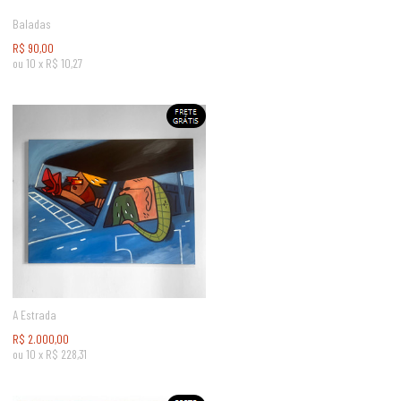
Baladas
R$
90,00
ou
10
x
R$
10,27
A Estrada
R$
2.000,00
ou
10
x
R$
228,31