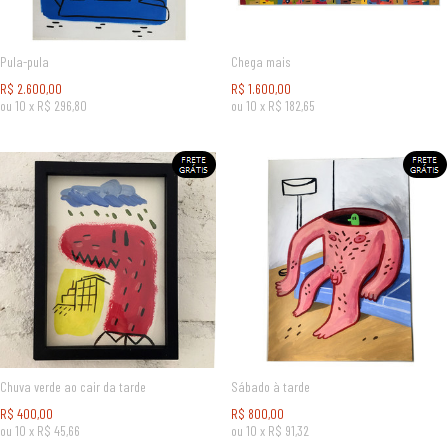
Pula-pula
Chega mais
R$
2.600,00
R$
1.600,00
ou
10
x
R$
296,80
ou
10
x
R$
182,65
Chuva verde ao cair da tarde
Sábado à tarde
R$
400,00
R$
800,00
ou
10
x
R$
45,66
ou
10
x
R$
91,32