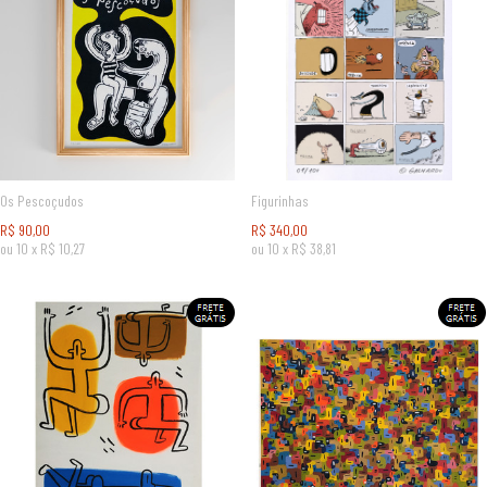
Os Pescoçudos
Figurinhas
R$
90,00
R$
340,00
ou
10
x
R$
10,27
ou
10
x
R$
38,81