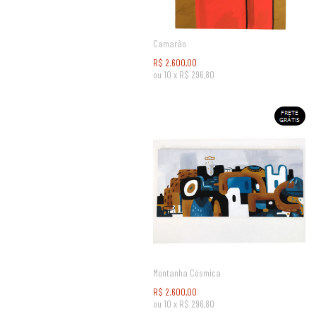
Camarão
R$
2.600,00
ou
10
x
R$
296,80
Montanha Cósmica
R$
2.600,00
ou
10
x
R$
296,80