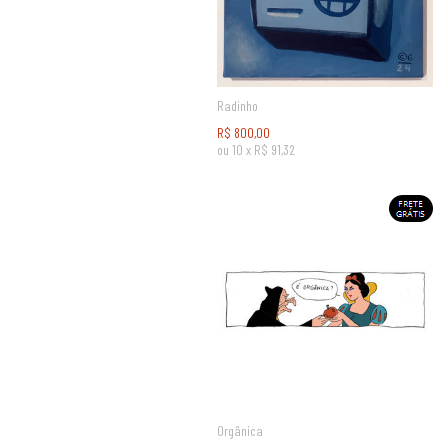
Radinho
R$
800,00
ou
10
x
R$
91,32
Orgânica