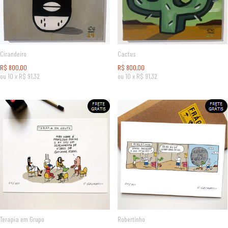
Cirandeiro
Cactus
R$
800,00
R$
800,00
ou
10
x
R$
91,32
ou
10
x
R$
91,32
Terapia em Grupo
Robertinho