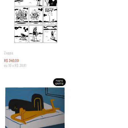
Zappa
R$
340,00
ou
10
x
R$
38,81