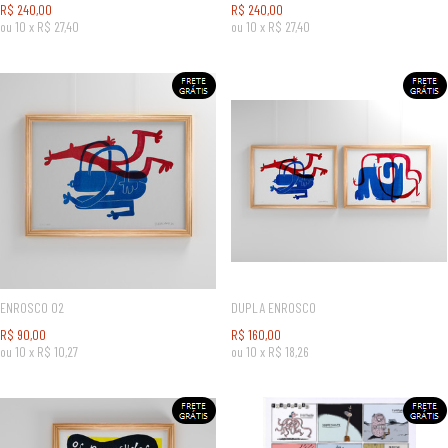
R$
240,00
R$
240,00
ou
10
x
R$
27,40
ou
10
x
R$
27,40
ENROSCO 02
DUPLA ENROSCO
R$
90,00
R$
160,00
ou
10
x
R$
10,27
ou
10
x
R$
18,26