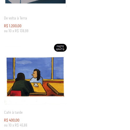
De volta à Terra
R$
1.200,00
ou
10
x
R$
136,99
Café à tarde
R$
400,00
ou
10
x
R$
45,66