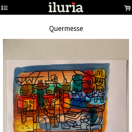
4
.
Quermesse